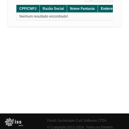
CPF/CNPJ
Razão Social
Nome Fantasia
Endereço
CE
Nenhum resultado encontrado!
Fiorilli Sociedade Civil Software LTDA
© Copyright 2012-2026. Todos os Direitos