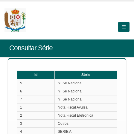
Consultar Série
Id
Série
Id
Série
5
NFSe Nacional
6
NFSe Nacional
7
NFSe Nacional
1
Nota Fiscal Avulsa
2
Nota Fiscal Eletrônica
3
Outros
4
SERIE A