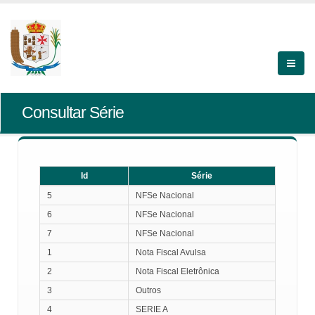
Consultar Série
Id
Série
Id
Série
5
NFSe Nacional
6
NFSe Nacional
7
NFSe Nacional
1
Nota Fiscal Avulsa
2
Nota Fiscal Eletrônica
3
Outros
4
SERIE A