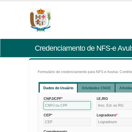
Credenciamento de NFS-e Avul
Formulário de credenciamento para NFS-e Avulsa: Contribui
Dados do Usuário
Atividades CNAE
Ativida
CNPJ/CPF
I.E./RG
CEP
Logradouro
Complemento