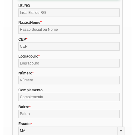
I.E./RG
Razão/Nome
CEP
Logradouro
Número
Complemento
Bairro
Estado
MA