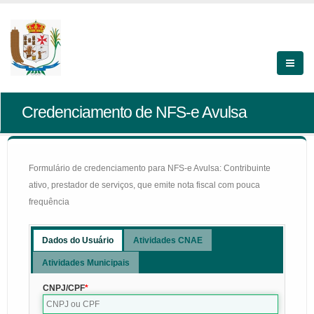
Credenciamento de NFS-e Avulsa
Formulário de credenciamento para NFS-e Avulsa: Contribuinte
ativo, prestador de serviços, que emite nota fiscal com pouca
frequência
Dados do Usuário
Atividades CNAE
Atividades Municipais
CNPJ/CPF