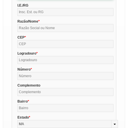
I.E./RG
Razão/Nome
CEP
Logradouro
Número
Complemento
Bairro
Estado
MA