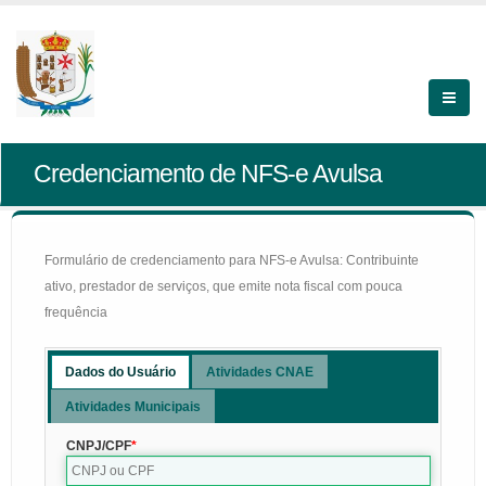
Credenciamento de NFS-e Avulsa
Formulário de credenciamento para NFS-e Avulsa: Contribuinte
ativo, prestador de serviços, que emite nota fiscal com pouca
frequência
Dados do Usuário
Atividades CNAE
Atividades Municipais
CNPJ/CPF